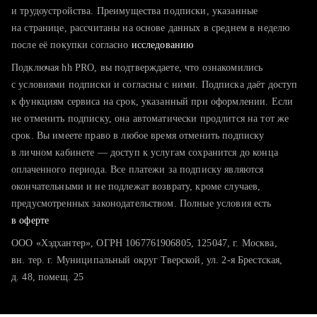
тратите много времени на поиск и вручную поднимаете
и трудоустройства. Преимущества подписки, указанные
резюме
на странице, рассчитаны на основе данных в среднем в неделю
после её покупки согласно
хотите сравнить себя с конкурентами и оценить шансы
исследованию
Подключая hh PRO, вы подтверждаете, что ознакомились
с условиями подписки и согласны с ними. Подписка даёт доступ
к функциям сервиса на срок, указанный при оформлении. Если
не отменить подписку, она автоматически продлится на тот же
срок. Вы имеете право в любое время отменить подписку
в личном кабинете — доступ к услугам сохранится до конца
оплаченного периода. Все платежи за подписку являются
окончательными и не подлежат возврату, кроме случаев,
предусмотренных законодательством. Полные условия есть
в оферте
ООО «Хэдхантер», ОГРН 1067761906805, 125047, г. Москва,
вн. тер. г. Муниципальный округ Тверской, ул. 2-я Брестская,
д. 48, помещ. 25