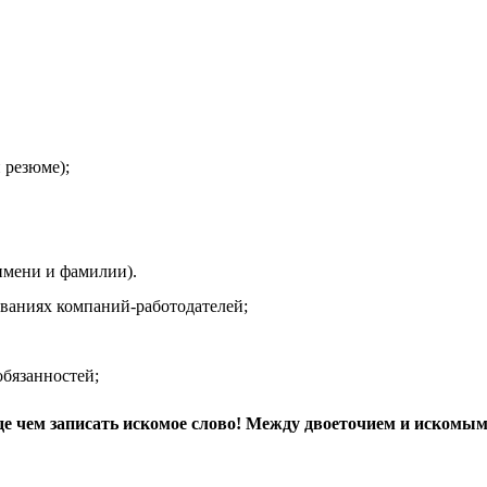
 резюме);
мени и фамилии).
иях компаний-работодателей;
язанностей;
де чем записать искомое слово! Между двоеточием и искомым