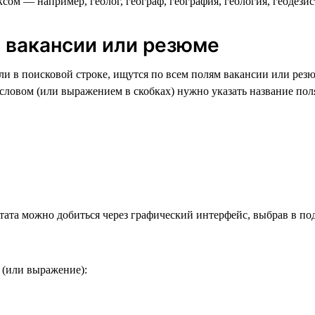
ом — например, геолог, географ, география, геология, геодезист 
ю вакансии или резюме
и в поисковой строке, ищутся по всем полям вакансии или резю
ловом (или выражением в скобках) нужно указать название поля
тата можно добиться через графический интерфейс, выбрав в по
 (или выражение):