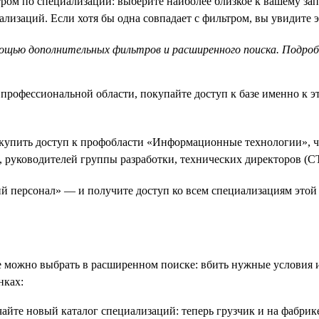
тром по специализации: выберите наиболее близкое к вашему зап
лизаций. Если хотя бы одна совпадает с фильтром, вы увидите э
щью дополнительных фильтров и расширенного поиска. Подро
профессиональной области, покупайте доступ к базе именно к э
 купить доступ к профобласти «Информационные технологии», ч
, руководителей группы разработки, технических директоров (C
й персонал» — и получите доступ ко всем специализациям этой 
е можно выбрать в расширенном поиске: вбить нужные условия и 
нках: