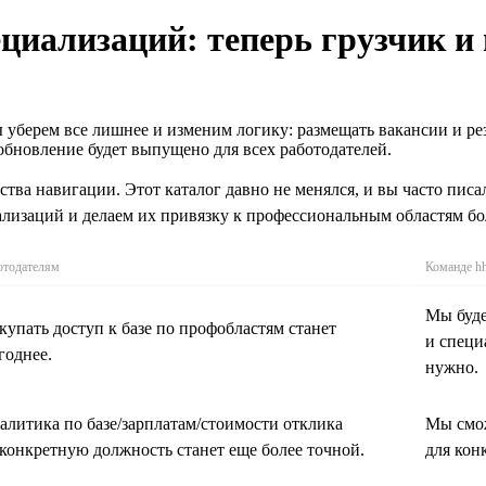
циализаций: теперь грузчик и
 уберем все лишнее и изменим логику: размещать вакансии и рез
 обновление будет выпущено для всех работодателей.
ства навигации. Этот каталог давно не менялся, и вы часто писа
лизаций и делаем их привязку к профессиональным областям бол
отодателям
Команде hh
Мы буде
купать доступ к базе по профобластям станет
и специ
годнее.
нужно.
алитика по базе/зарплатам/стоимости отклика
Мы смож
 конкретную должность станет еще более точной.
для кон