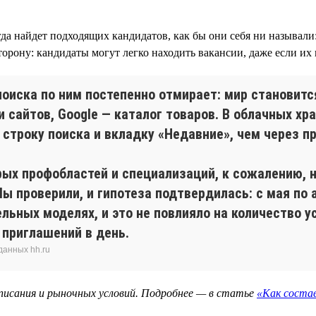
да найдет подходящих кандидатов, как бы они себя ни называли
орону: кандидаты могут легко находить вакансии, даже если их 
оиска по ним постепенно отмирает: мир становитс
 сайтов, Google — каталог товаров. В облачных хр
строку поиска и вкладку «Недавние», чем через п
арых профобластей и специализаций, к сожалению, 
 Мы проверили, и гипотеза подтвердилась: c мая по
льных моделях, и это не повлияло на количество 
0 приглашений в день.
данных hh.ru
описания и рыночных условий. Подробнее — в статье
«Как соста