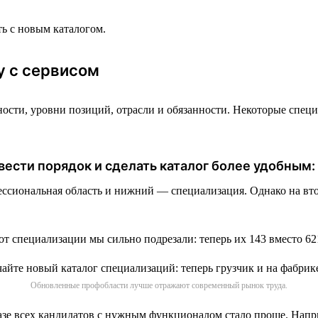
ть с новым каталогом.
у с сервисом
ности, уровни позиций, отрасли и обязанности. Некоторые специ
вести порядок и сделать каталог более удобным:
ессиональная область и нижний — специализация. Однако на вто
от специализации мы сильно подрезали: теперь их 143 вместо 62
Обновленные профобласти лучше отражают современный рынок труда.
базе всех кандидатов с нужным функционалом стало проще. Напр