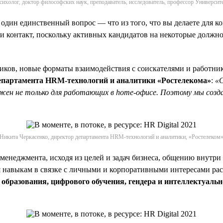
сихолог, доктор философских наук, преподаватель, исследователь, профессор Университ
 один единственный вопрос — что из того, что вы делаете для 
и контакт, поскольку активных кандидатов на некоторые должно
иков, новые форматы взаимодействия с соискателями и работник
департамента HRM-технологий и аналитики «Ростелекома»
:
«С
жен не только для работающих в home-офисе. Поэтому мы созда
Никита Черкасенко, директор департамента HRM-технологий и аналитики, «Ростелеком
менеджмента, исходя из целей и задач бизнеса, общению внутри
ия навыкам в связке с личными и корпоративными интересами ра
образования, цифрового обучения, гендера и интеллектуальн