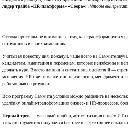
лидер трайба «HR-платформа» «Сбера»
:
«Чтобы выигрывать 
Отсюда пристальное внимание к тому, как трансформируется р
сотрудников в своих компаниях.
Учитывая повестку дня, пожалуй, чаще всего на Саммите звуча
кандидатам. Адаптация к переменам, которые неизбежны и непред
держать курс. Вместо паники и ситуативных действий — стра
мышления. HR идет в маркетинг, психологию, менеджмент и «ц
работающая на результат.
Всю программу Саммита условно можно разделить на несколько
удалёнку, онлайн-трансформацию бизнес- и HR-процессов, брен
Первый трек
— массовый подбор, автоматизация и наём ИТ-с
этих инструментов получается быстрее и эффективнее находить