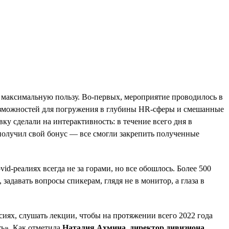
 максимальную пользу. Во-первых, мероприятие проводилось в
возможностей для погружения в глубины HR-сферы и смешанные
ку сделали на интерактивность: в течение всего дня в
олучил свой бонус — все смогли закрепить полученные
d-реалиях всегда не за горами, но все обошлось. Более 500
адавать вопросы спикерам, глядя не в монитор, а глаза в
иях, слушать лекции, чтобы на протяжении всего 2022 года
ть». Как отметила
Наталия Ахмина, директор дивизиона,