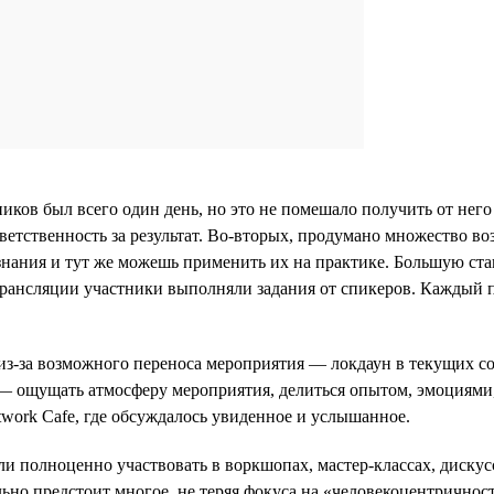
ков был всего один день, но это не помешало получить от него
ветственность за результат. Во-вторых, продумано множество 
знания и тут же можешь применить их на практике. Большую став
ансляции участники выполняли задания от спикеров. Каждый п
з-за возможного переноса мероприятия — локдаун в текущих covi
— ощущать атмосферу мероприятия, делиться опытом, эмоциями, з
twork Cafe, где обсуждалось увиденное и услышанное.
 полноценно участвовать в воркшопах, мастер-классах, дискусс
ьно предстоит многое, не теряя фокуса на «человекоцентричнос