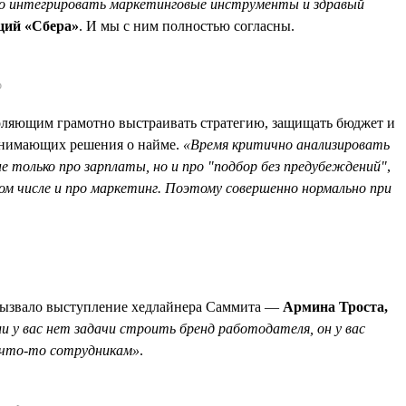
но интегрировать маркетинговые инструменты и здравый
ций «Сбера»
. И мы с ним полностью согласны.
р
ляющим грамотно выстраивать стратегию, защищать бюджет и
инимающих решения о найме.
«Время критично анализировать
е только про зарплаты, но и про "подбор без предубеждений"
,
м числе и про маркетинг. Поэтому совершенно нормально при
 вызвало выступление хедлайнера Саммита —
Армина Троста,
и у вас нет задачи строить бренд работодателя, он у вас
е что-то сотрудникам»
.