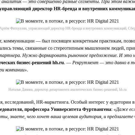
 и аналитик — это совершенно разные сегменты. При этом важ
 управляющий директор HR-бренда и внутренних коммуника
Артём Фатхуллин, управляющий директор HR-бренда и внутренних коммуникаций, Сбе
, коммуникации — был посвящен конкретным практикам, позво
мались темы, связанные со стереотипным мышлением людей, пр
ес-партнера. Нужно формировать рыночное предложение. И это н
ческих бизнес-решений hh.ru
. —
Рекрутмент — это давно в то
ри компании»
.
Наталья Данина, директор департамента аналитических бизнес-решений, hh.ru
ля, исследований, HR-маркетинга. Особый интерес у аудитории
ледователя, профессора Университета Фуртвангена
:
«Даже есл
ты, знаете, чего хочет ваша целевая аудитория, и предлагает