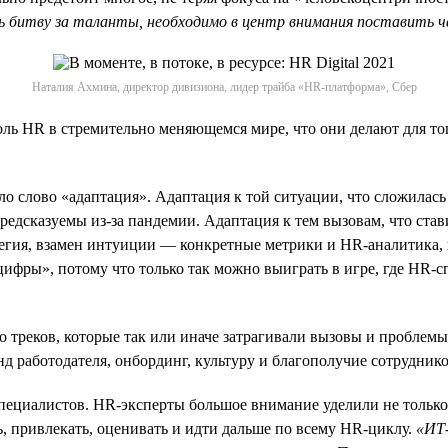
битву за таланты, необходимо в центр внимания поставить че
Наталия Ахмина, директор дивизиона, лидер трайба «HR-платформа», Сбер
оль HR в стремительно меняющемся мире, что они делают для то
ло слово «адаптация». Адаптация к той ситуации, что сложилась
сказуемы из-за пандемии. Адаптация к тем вызовам, что ставит б
тегия, взамен интуиции — конкретные метрики и HR-аналитика,
ифры», потому что только так можно выиграть в игре, где HR-
 треков, которые так или иначе затрагивали вызовы и проблем
д работодателя, онбординг, культуру и благополучие сотруднико
пециалистов. HR-эксперты большое внимание уделили не только
, привлекать, оценивать и идти дальше по всему HR-циклу.
«ИТ-