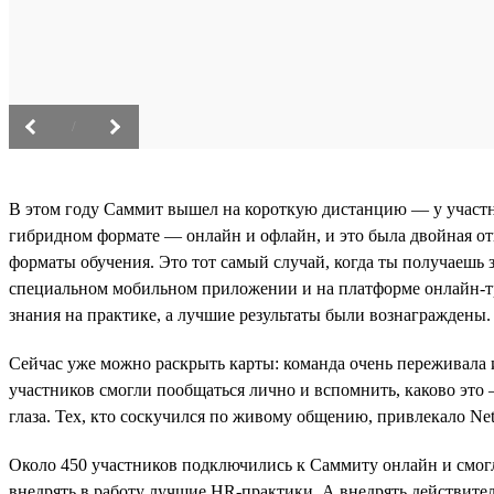
/
В этом году Саммит вышел на короткую дистанцию — у участни
гибридном формате — онлайн и офлайн, и это была двойная от
форматы обучения. Это тот самый случай, когда ты получаешь 
специальном мобильном приложении и на платформе онлайн-тр
знания на практике, а лучшие результаты были вознаграждены.
Сейчас уже можно раскрыть карты: команда очень переживала и
участников смогли пообщаться лично и вспомнить, каково это 
глаза. Тех, кто соскучился по живому общению, привлекало Ne
Около 450 участников подключились к Саммиту онлайн и смогли
внедрять в работу лучшие HR-практики. А внедрять действител