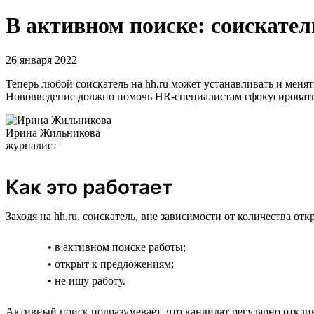
В активном поиске: соискател
26 января 2022
Теперь любой соискатель на hh.ru может устанавливать и меня
Нововведение должно помочь HR-специалистам сфокусироватьс
Ирина Жильникова
журналист
Как это работает
Заходя на hh.ru, соискатель, вне зависимости от количества о
• в активном поиске работы;
• открыт к предложениям;
• не ищу работу.
Активный поиск подразумевает, что кандидат регулярно отклик