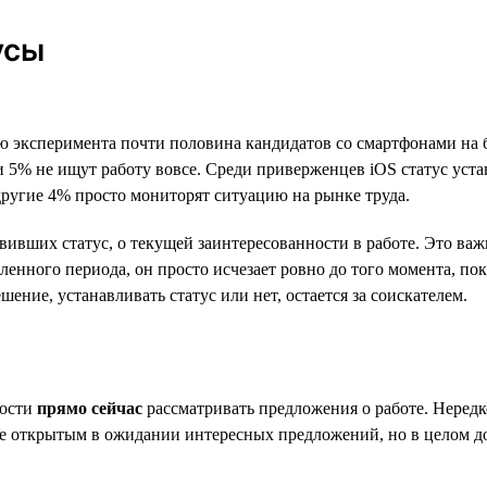
усы
елю эксперимента почти половина кандидатов со смартфонами на
 и 5% не ищут работу вовсе. Среди приверженцев iOS статус уст
другие 4% просто мониторят ситуацию на рынке труда.
новивших статус, о текущей заинтересованности в работе. Это в
еленного периода, он просто исчезает ровно до того момента, п
шение, устанавливать статус или нет, остается за соискателем.
ности
прямо сейчас
рассматривать предложения о работе. Неред
юме открытым в ожидании интересных предложений, но в целом 