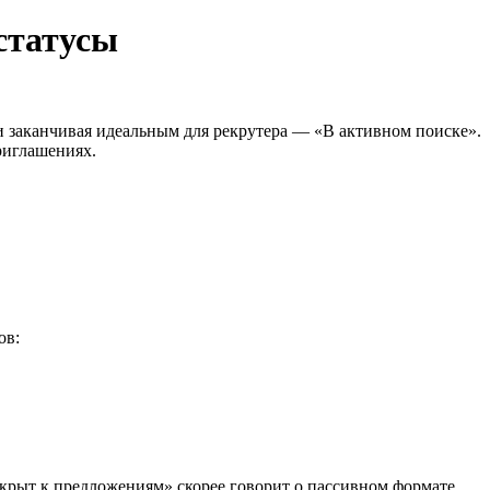
статусы
 и заканчивая идеальным для рекрутера — «В активном поиске».
риглашениях.
ов:
ткрыт к предложениям» скорее говорит о пассивном формате