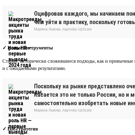
Оцифровав каждого, мы начинаем пони
чем уйти в практику, поскольку готов
Марина Львова, партнёр UpScale
✓ Новые инструменты
Старые, исторически сложившиеся подходы, как и привычные ин
и с ожидаемыми результатами.
Поскольку на рынке представлено оче
Касается это не только России, но и
самостоятельно изобретать новые инс
Марина Львова, партнёр UpScale
✓ HR-стратегия