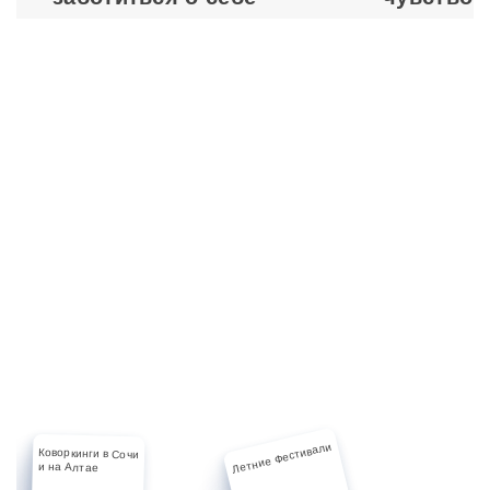
партнёров
и поставщиков
Летние Фестивали
Коворкинги в Сочи
и на Алтае