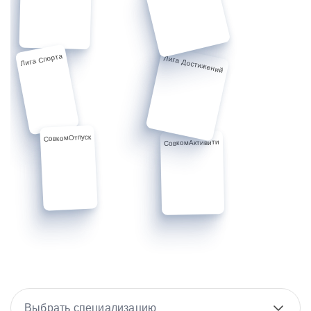
Лига Спорта
Лига Достижений
СовкомОтпуск
СовкомАктивити
Выбрать специализацию