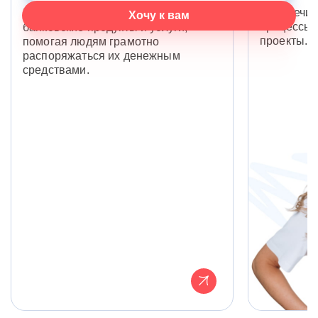
Обеспечив
Подбираем полезные и выгодные
Хочу к вам
процессы 
банковские продукты и услуги,
проекты.
помогая людям грамотно
распоряжаться их денежным
средствами.