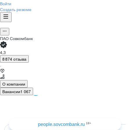
Войти
Создать резюме
ПАО
Совкомбанк
4,3
8 874 отзыва
·
О компании
Вакансии
1 067
Артём
Полина
Юрисконсульт в управлении по работе
Эксперт отдела
с проблемной задолженностью
телемаркетинга
18+
people.sovcombank.ru