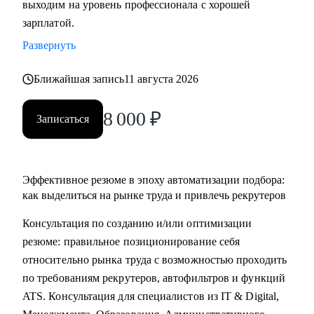
выходим на уровень профессионала с хорошей
• Основные направления:
зарплатой.
- IT (разработка, тестирование, администрирование,
Развернуть
информационная безопасность),
- DataScience и аналитика, Машинное обучение и
Ближайшая запись
11 августа 2026
Компьютерное зрение,
- Digital (маркетологи, дизайнеры, исследователи,
8 000
₽
Записаться
редакторы, smm)
- Education Tech (Педагогические дизайнеры, методологи)
- Managment (Project, Product, Operations, Middle & C-level)
Эффективное резюме в эпоху автоматизации подбора:
Про мой опыт:
как выделиться на рынке труда и привлечь рекрутеров
• Преодолела свой личный стеклянный потолок и стала
Консультация по созданию и/или оптимизации
Операционным директором после годового перерыва от
резюме: правильное позиционирование себя
full-time занятости.
относительно рынка труда с возможностью проходить
• Трижды проходила переквалификацию, имею высшее
по требованиям рекрутеров, автофильтров и функций
медицинское образование, опыт в сфере информационной
ATS. Консультация для специалистов из IT & Digital,
безопасности (Wallarm), Edtech (Geekbrains, Яндекс