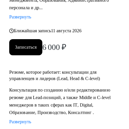
Менеджмента, Образования, Административного
Практикум, QA Guru) и высшего образования (Сколтех).
персонала и др...
• Регулярно прохожу обучение на коротких курсах, чтобы
Развернуть
глубже разбираться в профессиях, по которым
консультирую.
Ближайшая запись
11 августа 2026
Как я работаю:
6 000
₽
Записаться
• разрабатываю индивидуальную стратегию под каждого
клиента,
• помогаю выделиться на рынке труда и укрепить личный
бренд,
Резюме, которое работает: консультации для
• рассказываю про эффективный нетворкинг и
управленцев и лидеров (Lead, Head & C-level)
нетривиальные лайфхаки по поиску работы,
Консультация по созданию и/или редактированию
• приношу инсайты из рынка труда и новости внутри
резюме для Lead-позиций, а также Middle и C-level
крупных компаний.
менеджеров в таких сферах как IT, Digital,
Образование, Производство, Консалтинг .
Развернуть