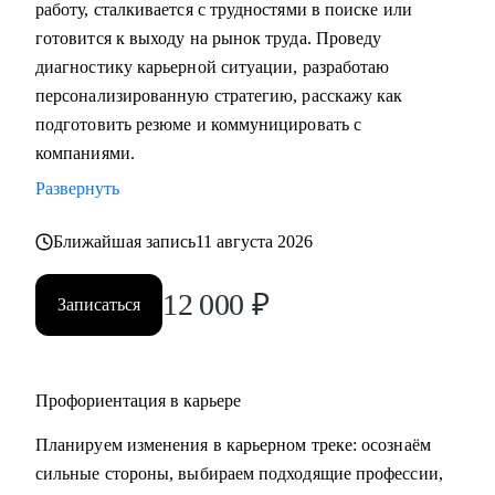
работу, сталкивается с трудностями в поиске или
• Подготовка к собеседованию (скрининг с HR, финальное
готовится к выходу на рынок труда. Проведу
с руководителем, опционально - подготовиться к
диагностику карьерной ситуации, разработаю
техническому собеседованию).
персонализированную стратегию, расскажу как
• Зарплатные переговоры (повышение или переговоры на
подготовить резюме и коммуницировать с
собеседовании).
компаниями.
• Прокачка ценности сотрудника на текущем месте (как
Развернуть
сделать так, чтобы руководитель заметил и наконец начал
выделять среди команды, повышать и тд.)
Ближайшая запись
11 августа 2026
Кому могу помочь:
12 000
₽
Записаться
• Студентам бакалавриата/магистратуры/аспирантуры
технических направлений;
• Учащимся на онлайн-курсах для переквалификации (IT,
Digital, Образование);
Профориентация в карьере
• Junior/Middle/Senior-специалистам;
Планируем изменения в карьерном треке: осознаём
• Middle и C-level менеджерам.
сильные стороны, выбираем подходящие профессии,