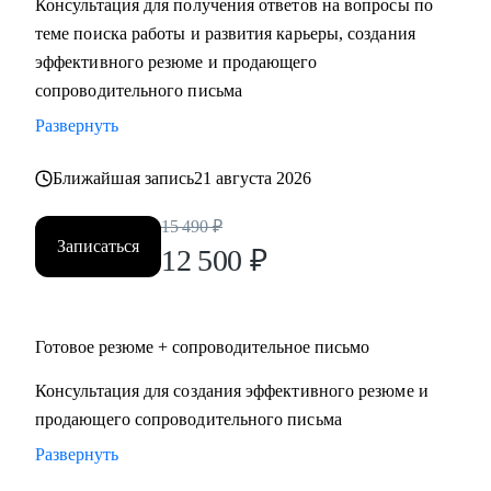
Консультация для получения ответов на вопросы по
• Поддержу в успешном старте карьеры или после
теме поиска работы и развития карьеры, создания
перерыва в работе
эффективного резюме и продающего
сопроводительного письма
Кому могу помочь:
Развернуть
• HoReCa
• В2В / В2С / B2G торговля, в том числе e-commerce
Ближайшая запись
21 августа 2026
• логистика (складская, транспортная), ВЭД, транспорт
(обслуживание, эксплуатация, продажи), закупки/тендеры
15 490
₽
Записаться
• эксплуатации недвижимости и АХО
12 500
₽
• образование
• управление персоналом
• услуги в beauty-индустрии
Готовое резюме + сопроводительное письмо
• event-сфера
Консультация для создания эффективного резюме и
продающего сопроводительного письма
Развернуть