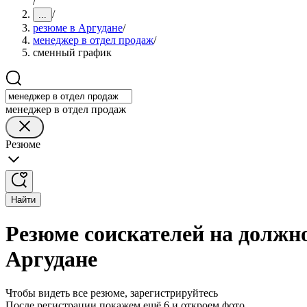
/
/
...
резюме в Аргудане
/
менеджер в отдел продаж
/
сменный график
менеджер в отдел продаж
Резюме
Найти
Резюме соискателей на должн
Аргудане
Чтобы видеть все резюме, зарегистрируйтесь
После регистрации покажем ещё 6 и откроем фото