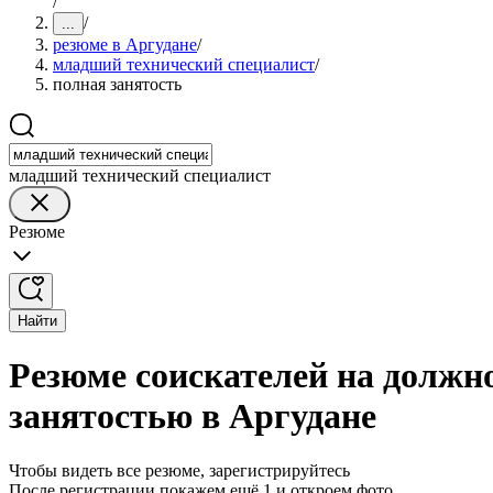
/
/
...
резюме в Аргудане
/
младший технический специалист
/
полная занятость
младший технический специалист
Резюме
Найти
Резюме соискателей на должн
занятостью в Аргудане
Чтобы видеть все резюме, зарегистрируйтесь
После регистрации покажем ещё 1 и откроем фото