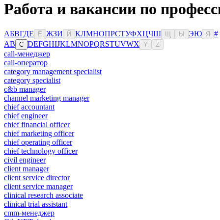
Работа и вакансии по професс
А
Б
В
Г
Д
Е
Ж
З
И
К
Л
М
Н
О
П
Р
С
Т
У
Ф
Х
Ц
Ч
Ш
Э
Ю
#
Ё
Й
Щ
Ы
Я
A
B
D
E
F
G
H
I
J
K
L
M
N
O
P
Q
R
S
T
U
V
W
X
C
Y
Z
call-менеджер
call-оператор
category management specialist
category specialist
c&b manager
channel marketing manager
chief accountant
chief engineer
chief financial officer
chief marketing officer
chief operating officer
chief technology officer
civil engineer
client manager
client service director
client service manager
clinical research associate
clinical trial assistant
cmm-менеджер