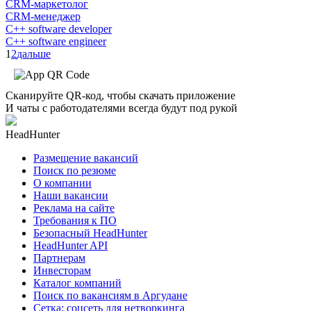
CRM-маркетолог
CRM-менеджер
C++ software developer
C++ software engineer
1
2
дальше
Сканируйте QR-код, чтобы скачать приложение
И чаты с работодателями всегда будут под рукой
HeadHunter
Размещение вакансий
Поиск по резюме
О компании
Наши вакансии
Реклама на сайте
Требования к ПО
Безопасный HeadHunter
HeadHunter API
Партнерам
Инвесторам
Каталог компаний
Поиск по вакансиям в Аргудане
Сетка: соцсеть для нетворкинга