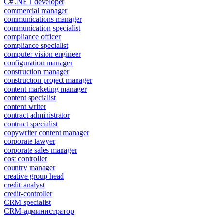
C# .NET developer
commercial manager
communications manager
communication specialist
compliance officer
compliance specialist
computer vision engineer
configuration manager
construction manager
construction project manager
content marketing manager
content specialist
content writer
contract administrator
contract specialist
copywriter content manager
corporate lawyer
corporate sales manager
cost controller
country manager
creative group head
credit-analyst
credit-controller
CRM specialist
CRM-администратор