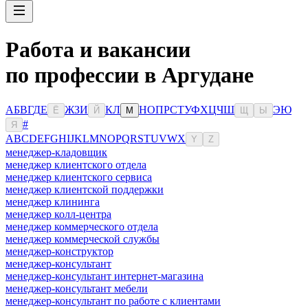
Работа и вакансии
по профессии в Аргудане
А
Б
В
Г
Д
Е
Ж
З
И
К
Л
Н
О
П
Р
С
Т
У
Ф
Х
Ц
Ч
Ш
Э
Ю
Ё
Й
М
Щ
Ы
#
Я
A
B
C
D
E
F
G
H
I
J
K
L
M
N
O
P
Q
R
S
T
U
V
W
X
Y
Z
менеджер-кладовщик
менеджер клиентского отдела
менеджер клиентского сервиса
менеджер клиентской поддержки
менеджер клининга
менеджер колл-центра
менеджер коммерческого отдела
менеджер коммерческой службы
менеджер-конструктор
менеджер-консультант
менеджер-консультант интернет-магазина
менеджер-консультант мебели
менеджер-консультант по работе с клиентами