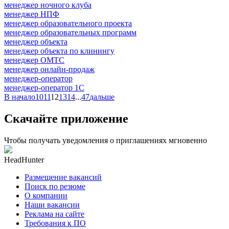
менеджер ночного клуба
менеджер НПФ
менеджер образовательного проекта
менеджер образовательных программ
менеджер объекта
менеджер объекта по клинингу
менеджер ОМТС
менеджер онлайн-продаж
менеджер-оператор
менеджер-оператор 1С
В начало
10
11
12
13
14
...
47
дальше
Скачайте приложение
Чтобы получать уведомления о приглашениях мгновенно
HeadHunter
Размещение вакансий
Поиск по резюме
О компании
Наши вакансии
Реклама на сайте
Требования к ПО