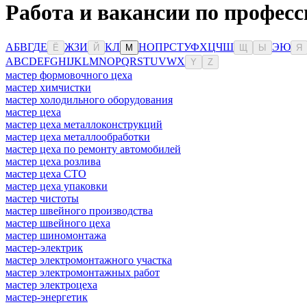
Работа и вакансии по професс
А
Б
В
Г
Д
Е
Ж
З
И
К
Л
Н
О
П
Р
С
Т
У
Ф
Х
Ц
Ч
Ш
Э
Ю
Ё
Й
М
Щ
Ы
Я
A
B
C
D
E
F
G
H
I
J
K
L
M
N
O
P
Q
R
S
T
U
V
W
X
Y
Z
мастер формовочного цеха
мастер химчистки
мастер холодильного оборудования
мастер цеха
мастер цеха металлоконструкций
мастер цеха металлообработки
мастер цеха по ремонту автомобилей
мастер цеха розлива
мастер цеха СТО
мастер цеха упаковки
мастер чистоты
мастер швейного производства
мастер швейного цеха
мастер шиномонтажа
мастер-электрик
мастер электромонтажного участка
мастер электромонтажных работ
мастер электроцеха
мастер-энергетик