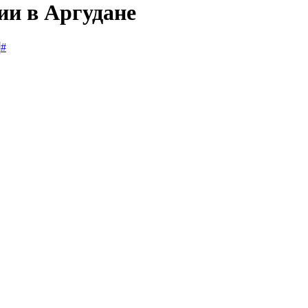
ии в Аргудане
#