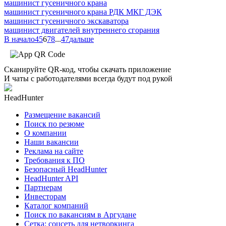
машинист гусеничного крана
машинист гусеничного крана РДК МКГ ДЭК
машинист гусеничного экскаватора
машинист двигателей внутреннего сгорания
В начало
4
5
6
7
8
...
47
дальше
Сканируйте QR-код, чтобы скачать приложение
И чаты с работодателями всегда будут под рукой
HeadHunter
Размещение вакансий
Поиск по резюме
О компании
Наши вакансии
Реклама на сайте
Требования к ПО
Безопасный HeadHunter
HeadHunter API
Партнерам
Инвесторам
Каталог компаний
Поиск по вакансиям в Аргудане
Сетка: соцсеть для нетворкинга