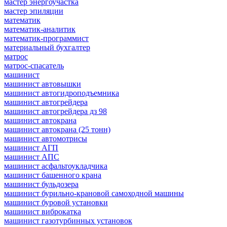
мастер энергоучастка
мастер эпиляции
математик
математик-аналитик
математик-программист
материальный бухгалтер
матрос
матрос-спасатель
машинист
машинист автовышки
машинист автогидроподъемника
машинист автогрейдера
машинист автогрейдера дз 98
машинист автокрана
машинист автокрана (25 тонн)
машинист автомотрисы
машинист АГП
машинист АПС
машинист асфальтоукладчика
машинист башенного крана
машинист бульдозера
машинист бурильно-крановой самоходной машины
машинист буровой установки
машинист виброкатка
машинист газотурбинных установок