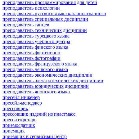
преподаватель программирования для детей
преподаватель психологии
преподаватель русского языка как иностранного
преподаватель специальных дисциплин
преподаватель танцев
преподаватель технических дисциплин
преподаватель турецкого языка
преподаватель учебного центра
преподаватель финского языка
преподаватель фортепиано
преподаватель фотографии
преподаватель французского языка
преподаватель чешского языка
преподаватель экономических дисциплин
преподаватель электротехнических дисциплин
преподаватель юридических дисциплин
преподаватель японского языка
пресейл-инженер
пресейл-менеджер
прессовщик
прессовщик изделий из пластмасс
пресс-секретарь
приемосдатчик
приемщик
приемщик в сервисный центр