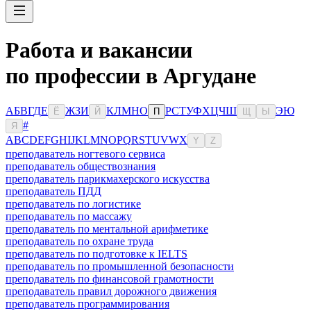
Работа и вакансии
по профессии в Аргудане
А
Б
В
Г
Д
Е
Ж
З
И
К
Л
М
Н
О
Р
С
Т
У
Ф
Х
Ц
Ч
Ш
Э
Ю
Ё
Й
П
Щ
Ы
#
Я
A
B
C
D
E
F
G
H
I
J
K
L
M
N
O
P
Q
R
S
T
U
V
W
X
Y
Z
преподаватель ногтевого сервиса
преподаватель обществознания
преподаватель парикмахерского искусства
преподаватель ПДД
преподаватель по логистике
преподаватель по массажу
преподаватель по ментальной арифметике
преподаватель по охране труда
преподаватель по подготовке к IELTS
преподаватель по промышленной безопасности
преподаватель по финансовой грамотности
преподаватель правил дорожного движения
преподаватель программирования