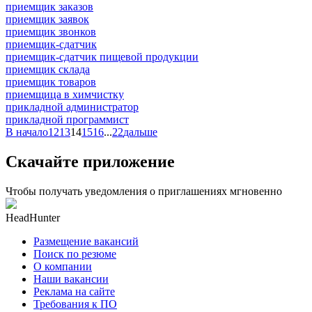
приемщик заказов
приемщик заявок
приемщик звонков
приемщик-сдатчик
приемщик-сдатчик пищевой продукции
приемщик склада
приемщик товаров
приемщица в химчистку
прикладной администратор
прикладной программист
В начало
12
13
14
15
16
...
22
дальше
Скачайте приложение
Чтобы получать уведомления о приглашениях мгновенно
HeadHunter
Размещение вакансий
Поиск по резюме
О компании
Наши вакансии
Реклама на сайте
Требования к ПО