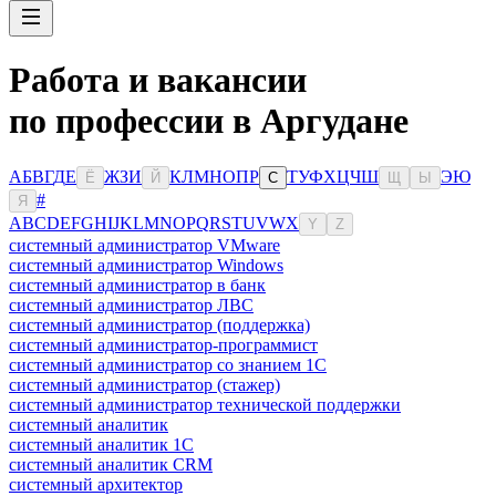
Работа и вакансии
по профессии в Аргудане
А
Б
В
Г
Д
Е
Ж
З
И
К
Л
М
Н
О
П
Р
Т
У
Ф
Х
Ц
Ч
Ш
Э
Ю
Ё
Й
С
Щ
Ы
#
Я
A
B
C
D
E
F
G
H
I
J
K
L
M
N
O
P
Q
R
S
T
U
V
W
X
Y
Z
системный администратор VMware
системный администратор Windows
системный администратор в банк
системный администратор ЛВС
системный администратор (поддержка)
системный администратор-программист
системный администратор со знанием 1С
системный администратор (стажер)
системный администратор технической поддержки
системный аналитик
системный аналитик 1С
системный аналитик CRM
системный архитектор