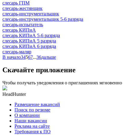
слесарь ГПМ
слесарь-жестянщик
слесарь-инструментальщик
слесарь-инструментальщик 5-6 разряда
слесарь-испытатель
слесарь КИПиА
слесарь КИПиА 5-6 разряда
слесарь КИПиА 5 разряда
слесарь КИПиА 6 разряда
слесарь-маляр
В начало
3
4
5
6
7
...
36
дальше
Скачайте приложение
Чтобы получать уведомления о приглашениях мгновенно
HeadHunter
Размещение вакансий
Поиск по резюме
О компании
Наши вакансии
Реклама на сайте
Требования к ПО