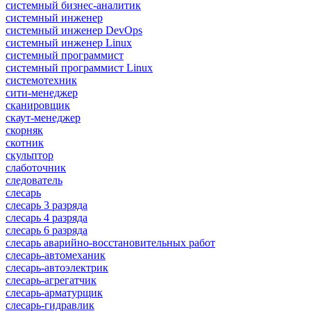
системный бизнес-аналитик
системный инженер
системный инженер DevOps
системный инженер Linux
системный программист
системный программист Linux
системотехник
сити-менеджер
сканировщик
скаут-менеджер
скорняк
скотник
скульптор
слаботочник
следователь
слесарь
слесарь 3 разряда
слесарь 4 разряда
слесарь 6 разряда
слесарь аварийно-восстановительных работ
слесарь-автомеханик
слесарь-автоэлектрик
слесарь-агрегатчик
слесарь-арматурщик
слесарь-гидравлик