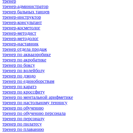
тренер
тренер-администратор
тренер бальных танцев
тренер-инструктор
тренер-консультант
тренер-косметолог
тренер-методист
тренер-методолог
тренер-наставник
тренер отдела продаж
тренер по аквааэробике
тренер по акробатике
тренер по боксу
тренер по волейболу
тренер по дзюдо
тренер по единоборствам
тренер по каратэ
тренер по кроссфиту
тренер по ментальной арифметике
тренер по настольному теннису
тренер по обучению
тренер по обучению персонала
тренер по персоналу
тренер по пилатесу
тренер по плаванию