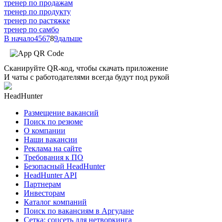
тренер по продажам
тренер по продукту
тренер по растяжке
тренер по самбо
В начало
4
5
6
7
8
9
дальше
Сканируйте QR-код, чтобы скачать приложение
И чаты с работодателями всегда будут под рукой
HeadHunter
Размещение вакансий
Поиск по резюме
О компании
Наши вакансии
Реклама на сайте
Требования к ПО
Безопасный HeadHunter
HeadHunter API
Партнерам
Инвесторам
Каталог компаний
Поиск по вакансиям в Аргудане
Сетка: соцсеть для нетворкинга