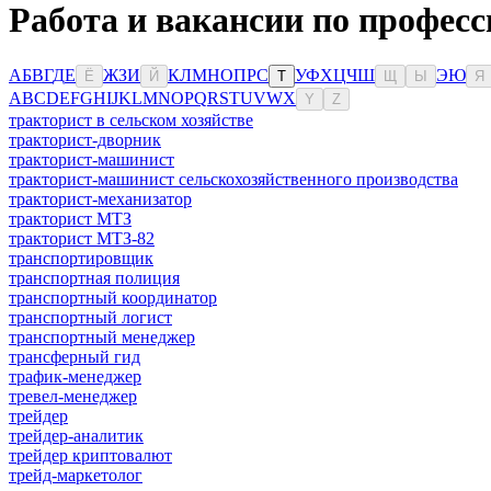
Работа и вакансии по професс
А
Б
В
Г
Д
Е
Ж
З
И
К
Л
М
Н
О
П
Р
С
У
Ф
Х
Ц
Ч
Ш
Э
Ю
Ё
Й
Т
Щ
Ы
Я
A
B
C
D
E
F
G
H
I
J
K
L
M
N
O
P
Q
R
S
T
U
V
W
X
Y
Z
тракторист в сельском хозяйстве
тракторист-дворник
тракторист-машинист
тракторист-машинист сельскохозяйственного производства
тракторист-механизатор
тракторист МТЗ
тракторист МТЗ-82
транспортировщик
транспортная полиция
транспортный координатор
транспортный логист
транспортный менеджер
трансферный гид
трафик-менеджер
тревел-менеджер
трейдер
трейдер-аналитик
трейдер криптовалют
трейд-маркетолог