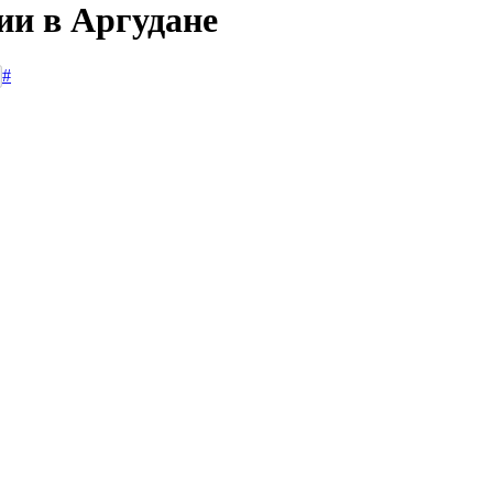
ии в Аргудане
#